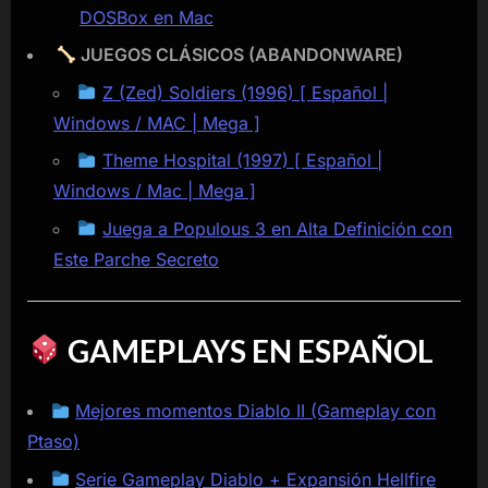
DOSBox en Mac
JUEGOS CLÁSICOS (ABANDONWARE)
Z (Zed) Soldiers (1996) [ Español |
Windows / MAC | Mega ]
Theme Hospital (1997) [ Español |
Windows / Mac | Mega ]
Juega a Populous 3 en Alta Definición con
Este Parche Secreto
GAMEPLAYS EN ESPAÑOL
Mejores momentos Diablo II (Gameplay con
Ptaso)
Serie Gameplay Diablo + Expansión Hellfire