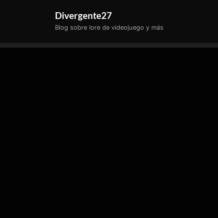
Saltar
Divergente27
al
Blog sobre lore de videojuego y más
contenido