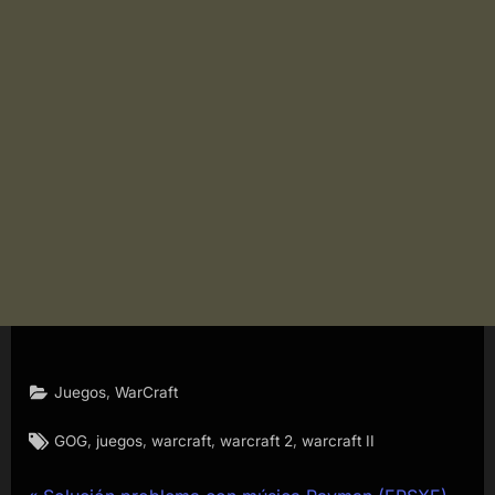
,
Juegos
WarCraft
Etiquetas:
,
,
,
,
GOG
juegos
warcraft
warcraft 2
warcraft II