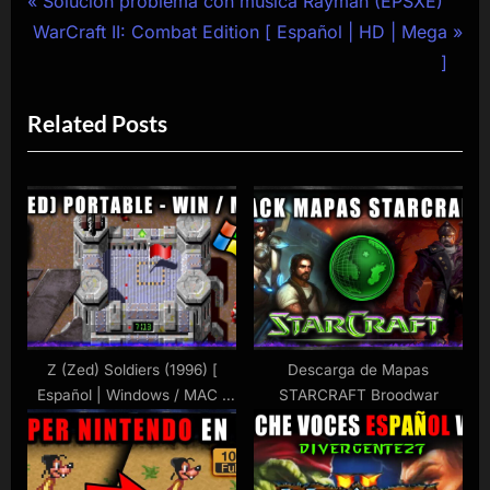
Navegación
P
Solución problema con música Rayman (EPSXE)
N
r
WarCraft II: Combat Edition [ Español | HD | Mega
de
e
e
]
entradas
x
v
Related Posts
t
i
P
o
o
u
s
s
t
P
:
o
s
t
:
Z (Zed) Soldiers (1996) [
Descarga de Mapas
Español | Windows / MAC |
STARCRAFT Broodwar
Mega ]