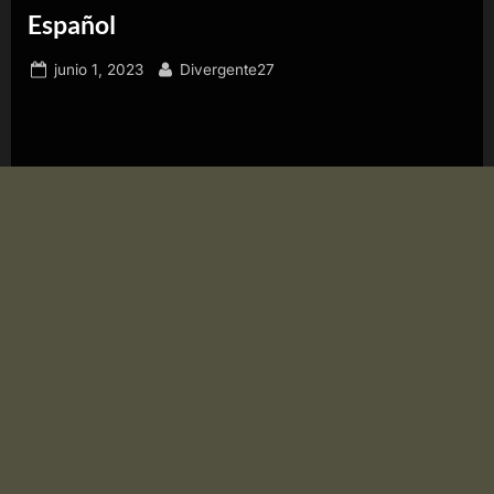
Español
Publicado
Por
junio 1, 2023
Divergente27
el