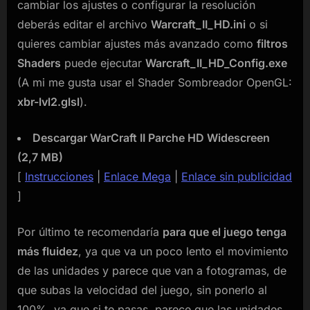
cambiar los ajustes o configurar la resolución
deberás editar el archivo
Warcraft_II_HD.ini
o si
quieres cambiar ajustes más avanzado como
filtros
Shaders
puede ejecutar
Warcraft_II_HD_Config.exe
(A mi me gusta usar el Shader Sombreador OpenGL:
xbr-lvl2.glsl
).
Descargar WarCraft II Parche HD Widescreen
(2,7 MB)
[
Instrucciones
|
Enlace Mega
|
Enlace sin publicidad
]
Por último te recomendaría
para que el juego tenga
más fluidez
, ya que va un poco lento el movimiento
de las unidades y parece que van a fotogramas, de
que subas la velocidad del juego, sin ponerlo al
100%, ya que si te pasas, parece que las unidades