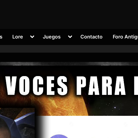
Alternar
Alternar
s
Lore
Juegos
Contacto
Foro Anti
submenú
submenú