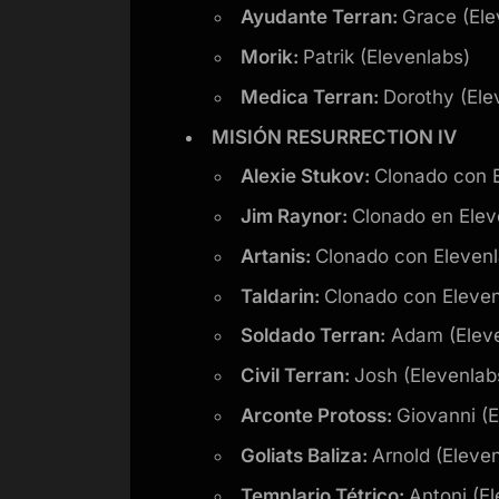
Ayudante Terran:
Grace (Ele
Morik:
Patrik (Elevenlabs)
Medica Terran:
Dorothy (Ele
MISIÓN RESURRECTION IV
Alexie Stukov:
Clonado con E
Jim Raynor:
Clonado en Elev
Artanis:
Clonado con Elevenl
Taldarin:
Clonado con Eleven
Soldado Terran:
Adam (Eleve
Civil Terran:
Josh (Elevenlab
Arconte Protoss:
Giovanni (E
Goliats Baliza:
Arnold (Eleve
Templario Tétrico:
Antoni (E