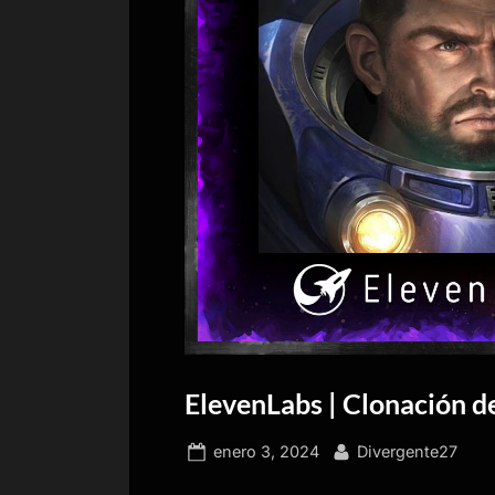
ElevenLabs | Clonación de
Publicado
Por
enero 3, 2024
Divergente27
el