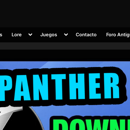
Alternar
Alternar
s
Lore
Juegos
Contacto
Foro Anti
submenú
submenú