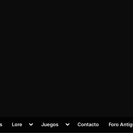
Alternar
Alternar
s
Lore
Juegos
Contacto
Foro Anti
submenú
submenú