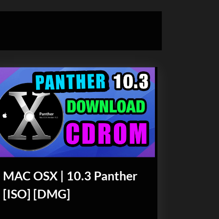
formulario
de
búsqueda
MAC OSX | 10.3 Panther
[ISO] [DMG]