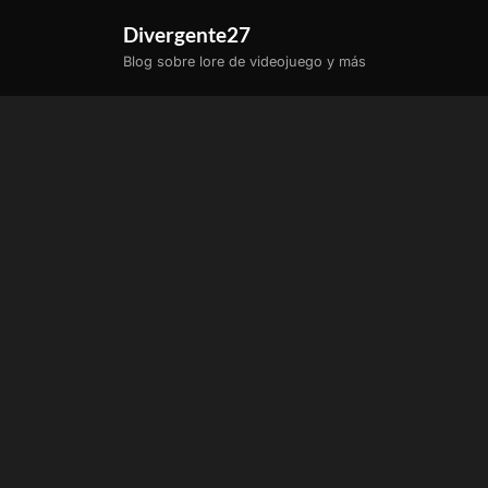
Saltar
Divergente27
al
Blog sobre lore de videojuego y más
contenido