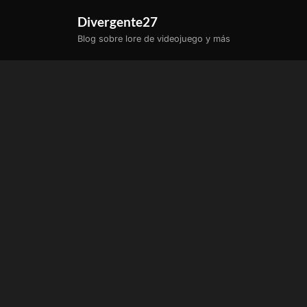
Saltar
Divergente27
al
Blog sobre lore de videojuego y más
contenido