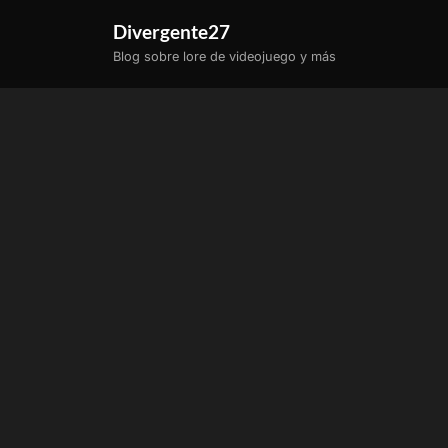
Saltar
Divergente27
al
Blog sobre lore de videojuego y más
contenido