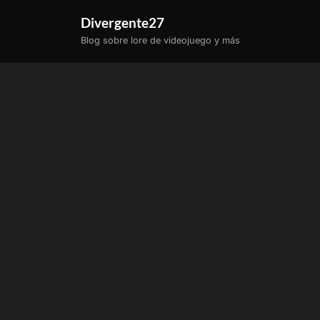
Saltar
Divergente27
al
Blog sobre lore de videojuego y más
contenido