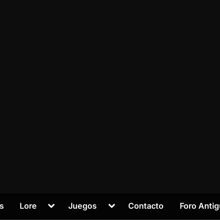
Alternar
Alternar
s
Lore
Juegos
Contacto
Foro Anti
submenú
submenú